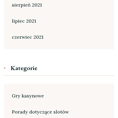
sierpień 2021
lipiec 2021
czerwiec 2021
Kategorie
Gry kasynowe
Porady dotyczące slotów