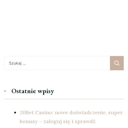
Szukaj:
Ostatnie wpisy
20Bet Casino: nowe doświadczenie, super
bonusy – zaloguj się i sprawdź