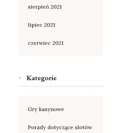
sierpień 2021
lipiec 2021
czerwiec 2021
Kategorie
Gry kasynowe
Porady dotyczące slotów