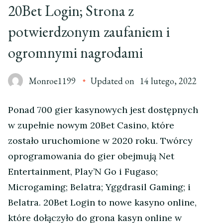
20Bet Login; Strona z
potwierdzonym zaufaniem i
ogromnymi nagrodami
Monroe1199
Updated on
14 lutego, 2022
Ponad 700 gier kasynowych jest dostępnych
w zupełnie nowym 20Bet Casino, które
zostało uruchomione w 2020 roku. Twórcy
oprogramowania do gier obejmują Net
Entertainment, Play’N Go i Fugaso;
Microgaming; Belatra; Yggdrasil Gaming; i
Belatra. 20Bet Login to nowe kasyno online,
które dołączyło do grona kasyn online w