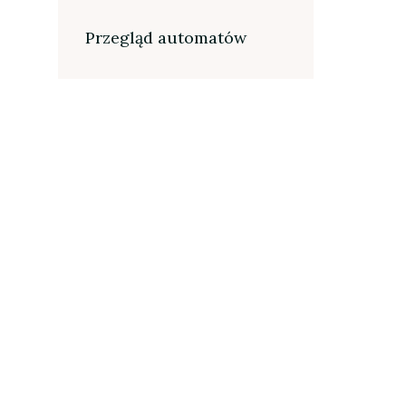
Przegląd automatów