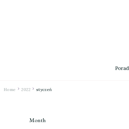
Porad
Home
2022
styczeń
Month