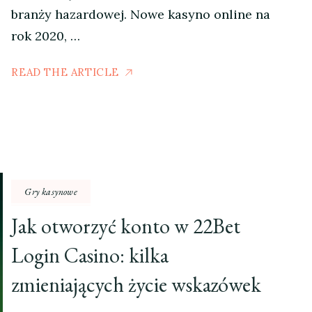
branży hazardowej. Nowe kasyno online na
rok 2020, …
READ THE ARTICLE
Gry kasynowe
Jak otworzyć konto w 22Bet
Login Casino: kilka
zmieniających życie wskazówek