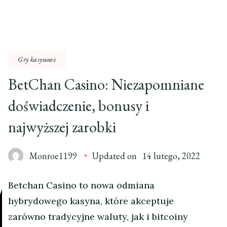
Gry kasynowe
BetChan Casino: Niezapomniane
doświadczenie, bonusy i
najwyższej zarobki
Monroe1199
Updated on
14 lutego, 2022
Betchan Casino to nowa odmiana
hybrydowego kasyna, które akceptuje
zarówno tradycyjne waluty, jak i bitcoiny