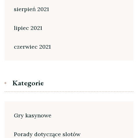
sierpień 2021
lipiec 2021
czerwiec 2021
Kategorie
Gry kasynowe
Porady dotyczące slotów