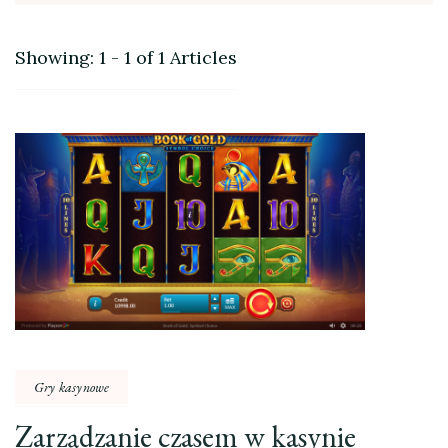
Showing: 1 - 1 of 1 Articles
Gry kasynowe
Zarządzanie czasem w kasynie