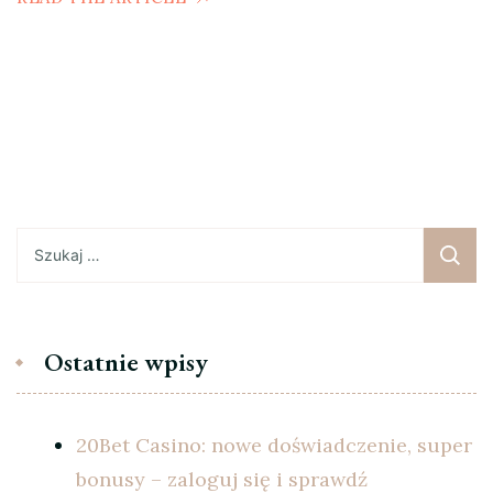
Szukaj:
Ostatnie wpisy
20Bet Casino: nowe doświadczenie, super
bonusy – zaloguj się i sprawdź