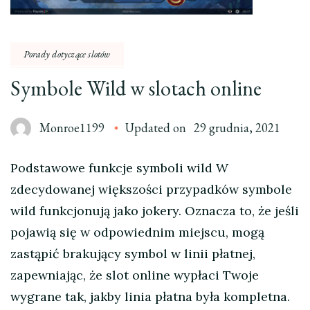
Porady dotyczące slotów
Symbole Wild w slotach online
Monroe1199
Updated on
29 grudnia, 2021
Podstawowe funkcje symboli wild W
zdecydowanej większości przypadków symbole
wild funkcjonują jako jokery. Oznacza to, że jeśli
pojawią się w odpowiednim miejscu, mogą
zastąpić brakujący symbol w linii płatnej,
zapewniając, że slot online wypłaci Twoje
wygrane tak, jakby linia płatna była kompletna.