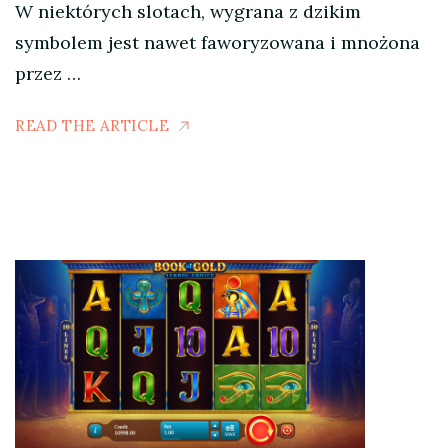
W niektórych slotach, wygrana z dzikim
symbolem jest nawet faworyzowana i mnożona
przez …
READ THE ARTICLE