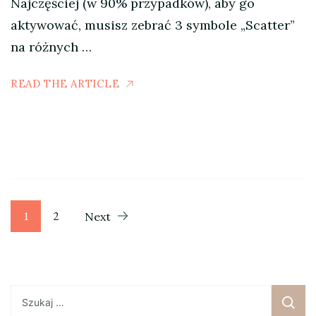
Najczęściej (w 90% przypadków), aby go
aktywować, musisz zebrać 3 symbole „Scatter”
na różnych …
READ THE ARTICLE
Nawigacja
Page
Page
1
2
Next
po
wpisach
Szukaj: