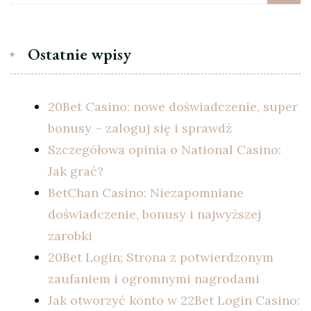
Ostatnie wpisy
20Bet Casino: nowe doświadczenie, super
bonusy – zaloguj się i sprawdź
Szczegółowa opinia o National Casino:
Jak grać?
BetChan Casino: Niezapomniane
doświadczenie, bonusy i najwyższej
zarobki
20Bet Login; Strona z potwierdzonym
zaufaniem i ogromnymi nagrodami
Jak otworzyć konto w 22Bet Login Casino: