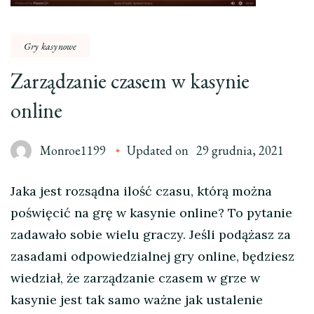
Gry kasynowe
Zarządzanie czasem w kasynie
online
Monroe1199
Updated on
29 grudnia, 2021
Jaka jest rozsądna ilość czasu, którą można
poświęcić na grę w kasynie online? To pytanie
zadawało sobie wielu graczy. Jeśli podążasz za
zasadami odpowiedzialnej gry online, będziesz
wiedział, że zarządzanie czasem w grze w
kasynie jest tak samo ważne jak ustalenie