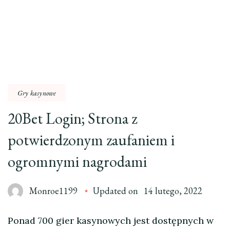
Gry kasynowe
20Bet Login; Strona z
potwierdzonym zaufaniem i
ogromnymi nagrodami
Monroe1199
Updated on
14 lutego, 2022
Ponad 700 gier kasynowych jest dostępnych w