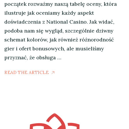
początek rozważmy naszą tabelę oceny, która
ilustruje jak oceniamy każdy aspekt
doświadczenia z National Casino. Jak widać,
podoba nam się wygląd, szczególnie dziwny
schemat kolorów, jak również różnorodność
gier i ofert bonusowych, ale musieliśmy
przyznać, że obsługa …
READ THE ARTICLE