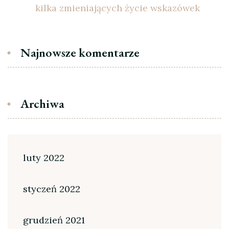
kilka zmieniających życie wskazówek
Najnowsze komentarze
Archiwa
luty 2022
styczeń 2022
grudzień 2021