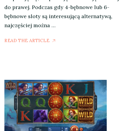
do prawej. Podczas gdy 4-bębnowe lub 6-
bębnowe sloty są interesującą alternatywą,
najczęściej można …
READ THE ARTICLE