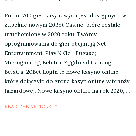
Ponad 700 gier kasynowych jest dostępnych w
zupełnie nowym 20Bet Casino, które zostało
uruchomione w 2020 roku. Twórcy
oprogramowania do gier obejmują Net
Entertainment, Play’N Go i Fugaso;
Microgaming; Belatra; Yggdrasil Gaming; i
Belatra. 20Bet Login to nowe kasyno online,
które dołączyło do grona kasyn online w branży
hazardowej. Nowe kasyno online na rok 2020, …
READ THE ARTICLE