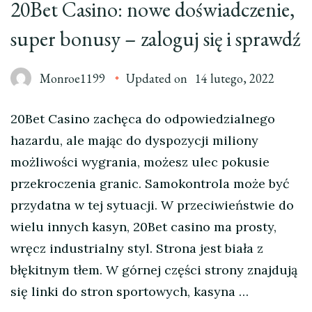
20Bet Casino: nowe doświadczenie,
super bonusy – zaloguj się i sprawdź
Monroe1199
Updated on
14 lutego, 2022
20Bet Casino zachęca do odpowiedzialnego
hazardu, ale mając do dyspozycji miliony
możliwości wygrania, możesz ulec pokusie
przekroczenia granic. Samokontrola może być
przydatna w tej sytuacji. W przeciwieństwie do
wielu innych kasyn, 20Bet casino ma prosty,
wręcz industrialny styl. Strona jest biała z
błękitnym tłem. W górnej części strony znajdują
się linki do stron sportowych, kasyna …