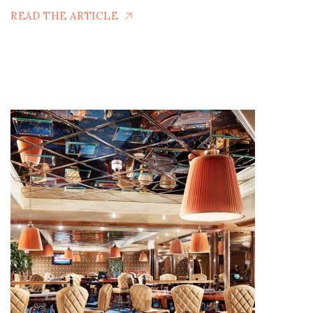
READ THE ARTICLE