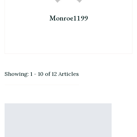
Monroe1199
Showing: 1 - 10 of 12 Articles