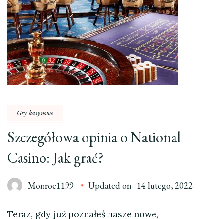
Gry kasynowe
Szczegółowa opinia o National
Casino: Jak grać?
Monroe1199
Updated on
14 lutego, 2022
Teraz, gdy już poznałeś nasze nowe,