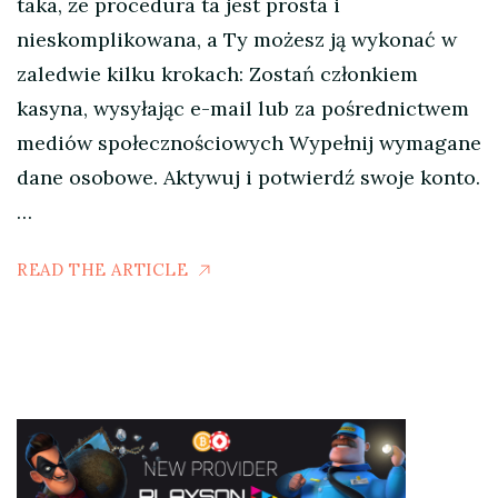
taka, że procedura ta jest prosta i
nieskomplikowana, a Ty możesz ją wykonać w
zaledwie kilku krokach: Zostań członkiem
kasyna, wysyłając e-mail lub za pośrednictwem
mediów społecznościowych Wypełnij wymagane
dane osobowe. Aktywuj i potwierdź swoje konto.
…
READ THE ARTICLE