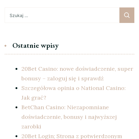
wpisach
Szukaj:
Ostatnie wpisy
20Bet Casino: nowe doświadczenie, super
bonusy – zaloguj się i sprawdź
Szczegółowa opinia o National Casino:
Jak grać?
BetChan Casino: Niezapomniane
doświadczenie, bonusy i najwyższej
zarobki
20Bet Login; Strona z potwierdzonym