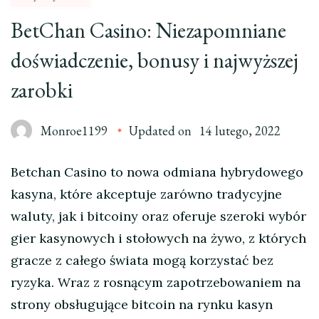
BetChan Casino: Niezapomniane
doświadczenie, bonusy i najwyższej
zarobki
Monroe1199
Updated on
14 lutego, 2022
Betchan Casino to nowa odmiana hybrydowego
kasyna, które akceptuje zarówno tradycyjne
waluty, jak i bitcoiny oraz oferuje szeroki wybór
gier kasynowych i stołowych na żywo, z których
gracze z całego świata mogą korzystać bez
ryzyka. Wraz z rosnącym zapotrzebowaniem na
strony obsługujące bitcoin na rynku kasyn