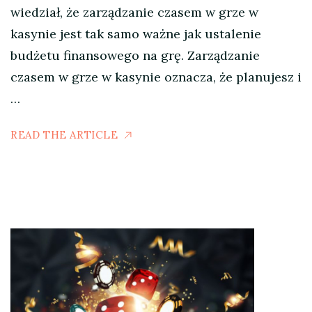
wiedział, że zarządzanie czasem w grze w
kasynie jest tak samo ważne jak ustalenie
budżetu finansowego na grę. Zarządzanie
czasem w grze w kasynie oznacza, że planujesz i
…
READ THE ARTICLE