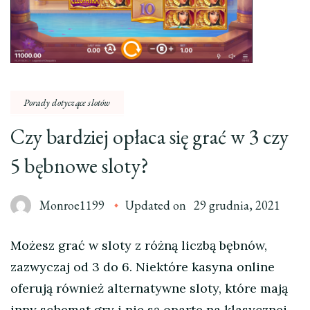
Porady dotyczące slotów
Czy bardziej opłaca się grać w 3 czy
5 bębnowe sloty?
Monroe1199
Updated on
29 grudnia, 2021
Możesz grać w sloty z różną liczbą bębnów,
zazwyczaj od 3 do 6. Niektóre kasyna online
oferują również alternatywne sloty, które mają
inny schemat gry i nie są oparte na klasycznej