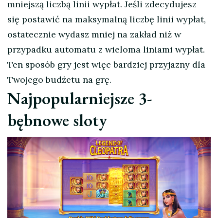
mniejszą liczbą linii wypłat. Jeśli zdecydujesz
się postawić na maksymalną liczbę linii wypłat,
ostatecznie wydasz mniej na zakład niż w
przypadku automatu z wieloma liniami wypłat.
Ten sposób gry jest więc bardziej przyjazny dla
Twojego budżetu na grę.
Najpopularniejsze 3-
bębnowe sloty