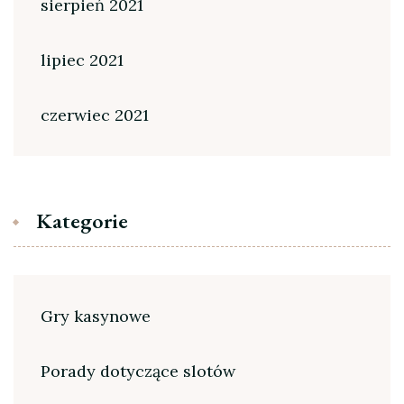
sierpień 2021
lipiec 2021
czerwiec 2021
Kategorie
Gry kasynowe
Porady dotyczące slotów