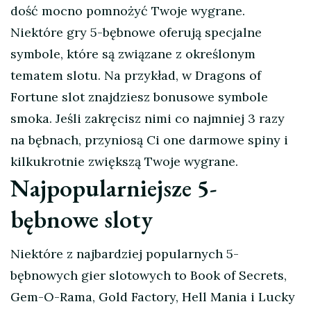
dość mocno pomnożyć Twoje wygrane.
Niektóre gry 5-bębnowe oferują specjalne
symbole, które są związane z określonym
tematem slotu. Na przykład, w Dragons of
Fortune slot znajdziesz bonusowe symbole
smoka. Jeśli zakręcisz nimi co najmniej 3 razy
na bębnach, przyniosą Ci one darmowe spiny i
kilkukrotnie zwiększą Twoje wygrane.
Najpopularniejsze 5-
bębnowe sloty
Niektóre z najbardziej popularnych 5-
bębnowych gier slotowych to Book of Secrets,
Gem-O-Rama, Gold Factory, Hell Mania i Lucky