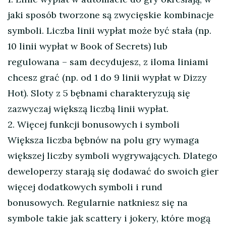
jaki sposób tworzone są zwycięskie kombinacje
symboli. Liczba linii wypłat może być stała (np.
10 linii wypłat w Book of Secrets) lub
regulowana – sam decydujesz, z iloma liniami
chcesz grać (np. od 1 do 9 linii wypłat w Dizzy
Hot). Sloty z 5 bębnami charakteryzują się
zazwyczaj większą liczbą linii wypłat.
2. Więcej funkcji bonusowych i symboli
Większa liczba bębnów na polu gry wymaga
większej liczby symboli wygrywających. Dlatego
deweloperzy starają się dodawać do swoich gier
więcej dodatkowych symboli i rund
bonusowych. Regularnie natkniesz się na
symbole takie jak scattery i jokery, które mogą