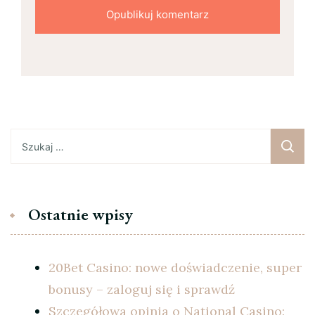
Szukaj:
Ostatnie wpisy
20Bet Casino: nowe doświadczenie, super
bonusy – zaloguj się i sprawdź
Szczegółowa opinia o National Casino: