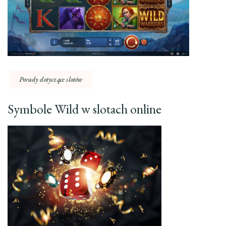
Porady dotyczące slotów
Symbole Wild w slotach online