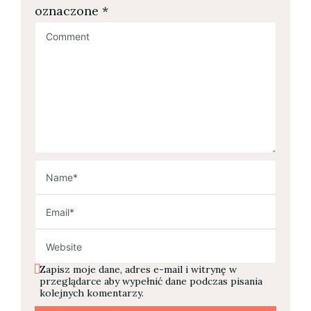
oznaczone
*
Zapisz moje dane, adres e-mail i witrynę w
przeglądarce aby wypełnić dane podczas pisania
kolejnych komentarzy.