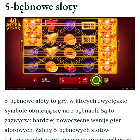
5-bębnowe sloty
5-bębnowe sloty to gry, w których zwycięskie
symbole obracają się na 5 bębnach. Są to
zazwyczaj bardziej nowoczesne wersje gier
slotowych. Zalety 5-bębnowych slotów:
1. Linie wypłat w automacie do gry określają, w