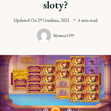
sloty?
Updated On
29 Grudnia, 2021
4 min read
Monroe1199